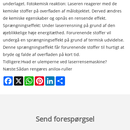
underlaget. Fotokemisk reaktion: Laseren reagerer med de
kemiske stoffer på overfladen af ​​målobjektet. Derved ændres
de kemiske egenskaber og opnås en rensende effekt.
Sprængningseffekt: Under laserrensning på grund af den
øjeblikkelige høje energitæthed. Forurenende stoffer vil
undergå en sprængningseffekt på grund af termisk udvidelse.
Denne sprængningseffekt får forurenende stoffer til hurtigt at
bryde og falde af overfladen på kort tid.
Tidligere:
Hvad er ulemperne ved laserrensemaskine?
Næste:
Sådan rengøres anilox-ruller
Facebook
X
WhatsApp
Pinterest
LinkedIn
Share
Send forespørgsel