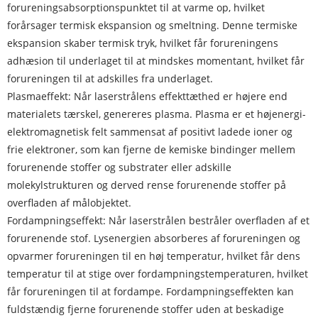
forureningsabsorptionspunktet til at varme op, hvilket
forårsager termisk ekspansion og smeltning. Denne termiske
ekspansion skaber termisk tryk, hvilket får forureningens
adhæsion til underlaget til at mindskes momentant, hvilket får
forureningen til at adskilles fra underlaget.
Plasmaeffekt: Når laserstrålens effekttæthed er højere end
materialets tærskel, genereres plasma. Plasma er et højenergi-
elektromagnetisk felt sammensat af positivt ladede ioner og
frie elektroner, som kan fjerne de kemiske bindinger mellem
forurenende stoffer og substrater eller adskille
molekylstrukturen og derved rense forurenende stoffer på
overfladen af ​​målobjektet.
Fordampningseffekt: Når laserstrålen bestråler overfladen af ​​et
forurenende stof. Lysenergien absorberes af forureningen og
opvarmer forureningen til en høj temperatur, hvilket får dens
temperatur til at stige over fordampningstemperaturen, hvilket
får forureningen til at fordampe. Fordampningseffekten kan
fuldstændig fjerne forurenende stoffer uden at beskadige