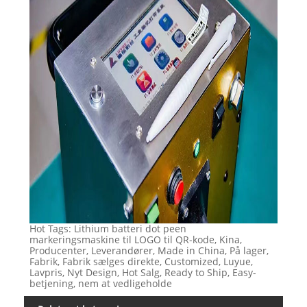
Hot Tags: Lithium batteri dot peen
markeringsmaskine til LOGO til QR-kode, Kina,
Producenter, Leverandører, Made in China, På lager,
Fabrik, Fabrik sælges direkte, Customized, Luyue,
Lavpris, Nyt Design, Hot Salg, Ready to Ship, Easy-
betjening, nem at vedligeholde