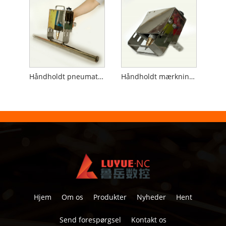
Håndholdt pneumatisk markeringsmaskine til rør
Håndholdt mærkningsmaskine til flanger
Hjem
Om os
Produkter
Nyheder
Hent
Send forespørgsel
Kontakt os