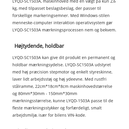
LYQD-SC1503A, maskinhoved med en vægt på kun 2,6
kg, med tilpasset beslagsbeslag, der passer til
forskellige markeringsemner. Med Windows-stilen
menneske-computer interaktion operativsystem gør
LYQD-SC1503A mærkningsprocessen nem og bekvem.
Højtydende, holdbar
LYQD-SC1503A kan give dit produkt en permanent og
holdbar mærkningsydelse. LYQD-SC1503A udstyret
med høj præcision stepmotor og enkelt styreskinne,
laver lidt arbejdsstøj og høj ydeevne. Med rustfri
stålramme, 22cm*18cm*8cm maskinhovedstørrelse
og 80mm*30mm - 150mm*30mm
mærkningsstørrelse, kunne LYQD-1503A passe til de
fleste mærkningsstykker og forfærdeligt, smalt
arbejdsmiljø, især for bilens VIN-kode.