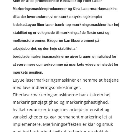
Som en af ​​de professionelle Kina
Desktop Fiber Laser
Markeringsmaskine
producenter og Kina
Lasermærkemaskine
til læder
leverandører, vi er stærke styrke og komplet
ledelse.
Luyue fiber laser bænk-top mærkningsmaskiner har høj
stabilitet og er velegnede til mærkning af de fleste små og
mellemstore emner. Brugerne kan fiksere emnet på
arbejdsbordet, og den høje stabilitet af
bordplademarkeringsmaskinerne giver brugerne mulighed for
at være mere opmærksomme på mærkets ydeevne i stedet for
mærkets position.
Luyue lasermarkeringsmaskiner er nemme at betjene
med lave indlæringsomkostninger.
Fiberlasermarkeringsmaskinerne har ekstrem høj
markeringsnøjagtighed og markeringshastighed,
hvilket reducerer brugernes arbejdsintensitet og
vanskeligheder og gør permanent markering let at
implementere. Mærkningseffekten er klar og smuk
med høj læsbarhed, hvilket forbedrer produktets