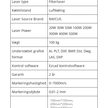
Laser type
Fiberlaser
Køletilstand
Luftkøling
Laser Source Brand
RAYCUS
20W 30W 50W 100W 200W
Laser Power
300W 400W 500W
Vægt
100 kg
Understøttet grafisk
AI, PLT, DXF, BMP, Dst, Dwg,
format
LAS, DXP
Kontrol software
Ezcad kontrolsoftware
Garanti
2 år
Markeringshastighed
0~7000m/s
Markeringsdybde
0,01-2 mm
100mm*100mm,
200mm*200mm,
300mm*300mm